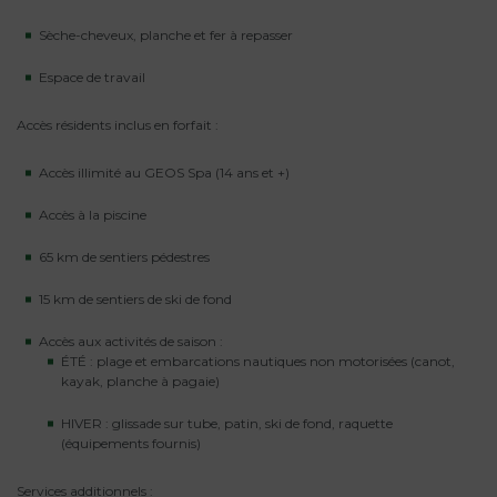
Sèche-cheveux, planche et fer à repasser
Espace de travail
Accès résidents inclus en forfait :
Accès illimité au GEOS Spa (14 ans et +)
Accès à la piscine
65 km de sentiers pédestres
15 km de sentiers de ski de fond
Accès aux activités de saison :
ÉTÉ : plage et embarcations nautiques non motorisées (canot,
kayak, planche à pagaie)
HIVER : glissade sur tube, patin, ski de fond, raquette
(équipements fournis)
Services additionnels :