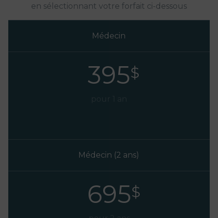
en sélectionnant votre forfait ci-dessous
Médecin
395
$
pour 1 an
Médecin (2 ans)
695
$