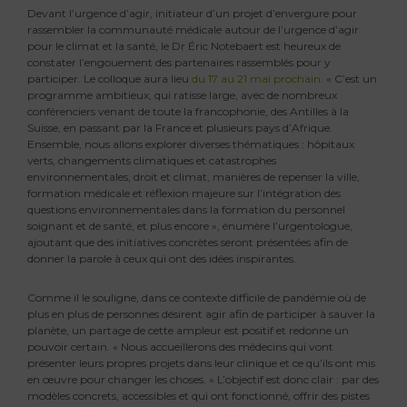
Devant l’urgence d’agir, initiateur d’un projet d’envergure pour
rassembler la communauté médicale autour de l’urgence d’agir
pour le climat et la santé, le Dr Éric Notebaert est heureux de
constater l’engouement des partenaires rassemblés pour y
participer. Le colloque aura lieu
du 17 au 21 mai prochain
. « C’est un
programme ambitieux, qui ratisse large, avec de nombreux
conférenciers venant de toute la francophonie, des Antilles à la
Suisse, en passant par la France et plusieurs pays d’Afrique.
Ensemble, nous allons explorer diverses thématiques : hôpitaux
verts, changements climatiques et catastrophes
environnementales, droit et climat, manières de repenser la ville,
formation médicale et réflexion majeure sur l’intégration des
questions environnementales dans la formation du personnel
soignant et de santé, et plus encore », énumère l’urgentologue,
ajoutant que des initiatives concrètes seront présentées afin de
donner la parole à ceux qui ont des idées inspirantes.
Comme il le souligne, dans ce contexte difficile de pandémie où de
plus en plus de personnes désirent agir afin de participer à sauver la
planète, un partage de cette ampleur est positif et redonne un
pouvoir certain. « Nous accueillerons des médecins qui vont
présenter leurs propres projets dans leur clinique et ce qu’ils ont mis
en œuvre pour changer les choses. » L’objectif est donc clair : par des
modèles concrets, accessibles et qui ont fonctionné, offrir des pistes