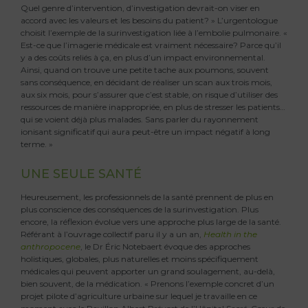
Quel genre d’intervention, d’investigation devrait-on viser en
accord avec les valeurs et les besoins du patient? » L’urgentologue
choisit l’exemple de la surinvestigation liée à l’embolie pulmonaire. «
Est-ce que l’imagerie médicale est vraiment nécessaire? Parce qu’il
y a des coûts reliés à ça, en plus d’un impact environnemental.
Ainsi, quand on trouve une petite tache aux poumons, souvent
sans conséquence, en décidant de réaliser un scan aux trois mois,
aux six mois, pour s’assurer que c’est stable, on risque d’utiliser des
ressources de manière inappropriée, en plus de stresser les patients…
qui se voient déjà plus malades. Sans parler du rayonnement
ionisant significatif qui aura peut-être un impact négatif à long
terme. »
UNE SEULE SANTÉ
Heureusement, les professionnels de la santé prennent de plus en
plus conscience des conséquences de la surinvestigation. Plus
encore, la réflexion évolue vers une approche plus large de la santé.
Référant à l’ouvrage collectif paru il y a un an,
Health in the
anthropocene
, le Dr Éric Notebaert évoque des approches
holistiques, globales, plus naturelles et moins spécifiquement
médicales qui peuvent apporter un grand soulagement, au-delà,
bien souvent, de la médication. « Prenons l’exemple concret d’un
projet pilote d’agriculture urbaine sur lequel je travaille en ce