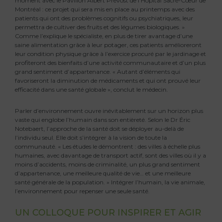
moment avec le Pavillon Albert Prévost de l’Hôpital Sacré-Cœur de
Montréal : ce projet qui sera mis en place au printemps avec des
patients qui ont des problèmes cognitifs ou psychiatriques, leur
permettra de cultiver des fruits et des légumes biologiques. »
Comme l’explique le spécialiste, en plus de tirer avantage d’une
saine alimentation grâce à leur potager, ces patients amélioreront
leur condition physique grâce à l’exercice procuré par le jardinage et
profiteront des bienfaits d’une activité communautaire et d’un plus
grand sentiment d’appartenance. « Autant d’éléments qui
favoriseront la diminution de médicaments et qui ont prouvé leur
efficacité dans une santé globale », conclut le médecin.
Parler d’environnement ouvre inévitablement sur un horizon plus
vaste qui englobe l’humain dans son entièreté. Selon le Dr Éric
Notebaert, l’approche de la santé doit se déployer au-delà de
l’individu seul. Elle doit s’intégrer à la vision de toute la
communauté. « Les études le démontrent : des villes à échelle plus
humaines, avec davantage de transport actif, sont des villes où il y a
moins d’accidents, moins de criminalité, un plus grand sentiment
d’appartenance, une meilleure qualité de vie… et une meilleure
santé générale de la population. » Intégrer l’humain, la vie animale,
l’environnement pour repenser une seule santé.
UN COLLOQUE POUR INSPIRER ET AGIR