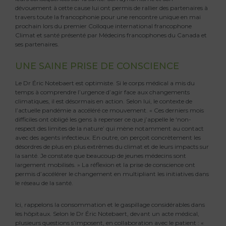
dévouement à cette cause lui ont permis de rallier des partenaires à
travers toute la francophonie pour une rencontre unique en mai
prochain lors du premier Colloque international francophone
Climat et santé présenté par Médecins francophones du Canada et
ses partenaires.
UNE SAINE PRISE DE CONSCIENCE
Le Dr Éric Notebaert est optimiste. Si le corps médical a mis du
temps à comprendre l’urgence d’agir face aux changements
climatiques, il est désormais en action. Selon lui, le contexte de
l’actuelle pandémie a accéléré ce mouvement. « Ces derniers mois
difficiles ont obligé les gens à repenser ce que j’appelle le ‘non-
respect des limites de la nature’ qui mène notamment au contact
avec des agents infectieux. En outre, on perçoit concrètement les
désordres de plus en plus extrêmes du climat et de leurs impacts sur
la santé. Je constate que beaucoup de jeunes médecins sont
largement mobilisés. » La réflexion et la prise de conscience ont
permis d’accélérer le changement en multipliant les initiatives dans
le réseau de la santé.
Ici, rappelons la consommation et le gaspillage considérables dans
les hôpitaux. Selon le Dr Éric Notebaert, devant un acte médical,
plusieurs questions s’imposent, en collaboration avec le patient : «