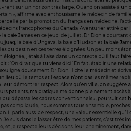
lleurs! Ce sont aussi des formations concrètes et pratique
vrent sur un horizon très large. Quand on assiste à un d
rtain », affirme avec enthousiasme le médecin de famille
terpellé par la promotion du français en médecine, l’act
decins francophones du Canada. Aventurier attiré par les
e la baie James en ce jeudi de juillet, Dr Dion a pourtant
jjuaq, la baie d’Ungava, la baie d’Hudson et la baie J
dales du destin en ces terres éloignées. Un peu moins éto
 éloignée, j’étais à l’aise dans un contexte où il faut f
it : ‘On dirait que tu viens d’ici.’ En fait, établir une rel
ligne doucement Dr Dion. Il cite le médecin et écrivai
n lieu où le temps et l’espace n’ont pas les mêmes repères
de leur démontrer respect. Alors qu’en ville, on suggère
leurs patients, ma pratique me donne pleinement accès 
 qui dépasse les cadres conventionnels », poursuit cet h
t pas compliquée, nous sommes tous ensemble, proches da
ion. Il parle aussi de respect, une valeur essentielle qu’i
Je suis dans le laisser être de mes patients, c’est très
, et je respecte leurs décisions, leur cheminement, dans 