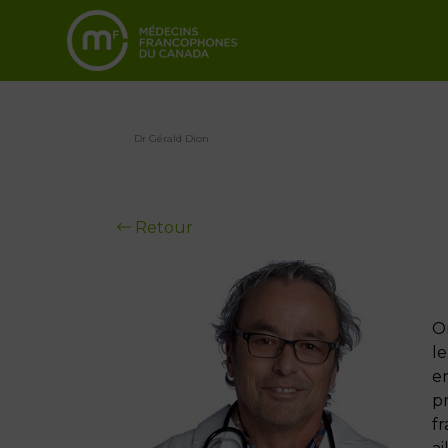
Dr Gérald Dion
Retour
Or
l
en
pr
f