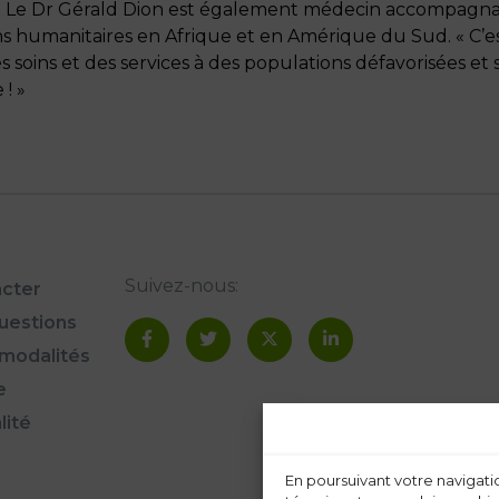
. » Le Dr Gérald Dion est également médecin accompagnate
sions humanitaires en Afrique et en Amérique du Sud. « C’
 soins et des services à des populations défavorisées e
! »
Suivez-nous:
cter
questions
modalités
e
lité
En poursuivant votre navigatio