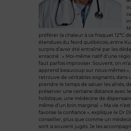
ai
ou
ce
in
Mé
préférer la chaleur à ce frisquet 12°C d
étendues du Nord québécois, entre Kuu
surpris d’avoir été entraîné par les dé
enraciné : « Moi-même natif d’une région
faut parfois improviser. Souvent, on m’a d
apprend beaucoup sur nous-mêmes », sou
retrouve de véritables soignants, dans u
prendre le temps de saluer les aînés, 
préserver une certaine distance avec 
holistique, une médecine de dispensaire
même d’un brin marginal. « Ma vie n’es
favorise la confiance », explique le Dr D
conseiller, plus que comme un médecin. 
sont si souvent jugés. Je les accompagne