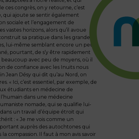
s, adaptées à notre réalité, et qui
e ces congrès, on y retourne, c’est
, qui ajoute se sentir également
ion sociale et l’engagement de
 vastes horizons, alors qu’il avoue
 construit sa pratique dans les grandes
ames, lui-même semblant encore un peu
nné, pourtant, de s’y être rapidement
aire beaucoup avec peu de moyens, où il
ation de confiance avec les Inuits nous
n Jean Désy qui dit qu’au Nord, on
. « Ici, c’est essentiel, par exemple, de
 aux étudiants en médecine de
à l’humain dans une médecine
umaniste nomade, qui se qualifie lui-
ns un travail d’équipe étroit qui
l chérit : « Je me vois comme un
 important auprès des autochtones qui
la compassion. Il faut à mon avis savoir