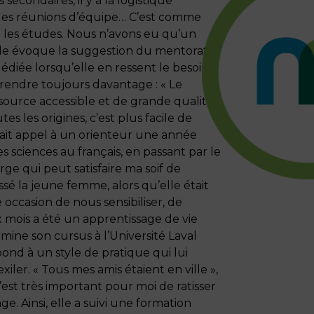
secondaires, il y a la logistique
s des réunions d’équipe… C’est comme
t les études. Nous n’avons eu qu’un
 elle évoque la suggestion du mentorat,
diée lorsqu’elle en ressent le besoin.
rendre toujours davantage : « Le
source accessible et de grande qualité,
es les origines, c’est plus facile de
a fait appel à un orienteur une année
es sciences au français, en passant par le
rge qui peut satisfaire ma soif de
sé la jeune femme, alors qu’elle était
ccasion de nous sensibiliser, de
x mois a été un apprentissage de vie
ine son cursus à l’Université Laval
pond à un style de pratique qui lui
xiler. « Tous mes amis étaient en ville »,
’est très important pour moi de ratisser
e. Ainsi, elle a suivi une formation