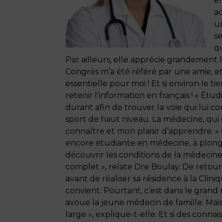
el
a
u
se
q
Par ailleurs, elle apprécie grandemen
Congrès m’a été référé par une amie, et
essentielle pour moi ! Et si environ le ti
retenir l’information en français ! » Ét
durant afin de trouver la voie qui lui co
sport de haut niveau. La médecine, qui o
connaître et mon plaisir d’apprendre. »
encore étudiante en médecine, à plonge
découvrir les conditions de la médecine
complet », relate Dre Boulay. De retour
avant de réaliser sa résidence à la Clin
convient. Pourtant, c’est dans le grand m
avoue la jeune médecin de famille. Mais 
large », explique-t-elle. Et si des conna