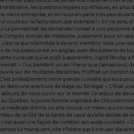
le-même, diagnostics, cas jamais vus, traitements et effets 
dministrative, les questions légales ou éthiques, en plu
ne micro entreprise, et on nous en parle très peu duran
ul cours sur la facturation, par exemple ! » En ce sens,
ui lui permettrait de demander conseil à une personne dé
t le Congrès annuel de médecine, justement pour en app
 c’est ce qui m’a incitée à devenir membre. Voilà une res
ers de ma pratique est en anglais, avec des patients de tout
udiante curieuse qui se plaît à apprendre, Ingrid Boulay 
nvenait. « Oui, pendant un an ! Parce que j’aimais tout, d
uvre sur de multiples disciplines, m’offrait un horizon la
 C’est probablement cette grande curiosité qui aura pous
r dans une aventure de stage au Sénégal. « C’était une o
 ailleurs, de nous ouvrir sur le monde. Ce séjour de deu
 au Québec, la jeune femme originaire de Chicoutimi term
ique médicale d’Alma, où elle trouve un milieu qui corres
ilieu de la Cité de la Santé de Laval qu’elle décide de s’e
c’est aussi une façon de combler son avide curiosité. « C
issances lui manquent, elle n’hésite pas à creuser davantag