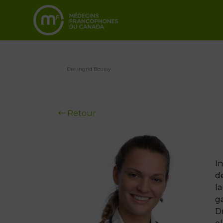
Dre Ingrid Boulay
Retour
In
de
la
g
Dr