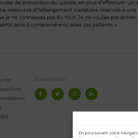
écoise de prévention du suicide, en plus d’effectuer un 
une ressource d’hébergement transitoire réservée à une 
e je ne connaissais pas du tout. Je ne voulais pas arrive
sentir apte à comprendre et aider ces patients. »
Suivez-nous:
cter
questions
modalités
e
lité
En poursuivant votre navigatio