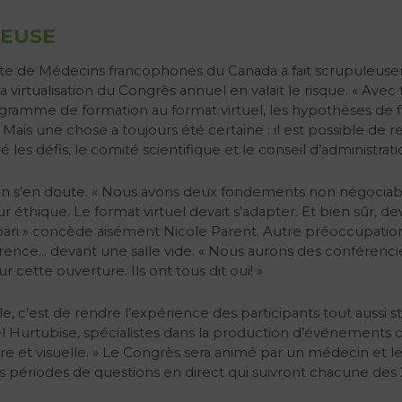
IEUSE
te de Médecins francophones du Canada a fait scrupuleusem
a virtualisation du Congrès annuel en valait le risque. « Ave
ramme de formation au format virtuel, les hypothèses de fin
. Mais une chose a toujours été certaine : il est possible d
 les défis, le comité scientifique et le conseil d’administrati
 a, on s’en doute. « Nous avons deux fondements non négociab
gueur éthique. Le format virtuel devait s’adapter. Et bien sû
ari » concède aisément Nicole Parent. Autre préoccupation, i
érence… devant une salle vide. « Nous aurons des conférenci
cette ouverture. Ils ont tous dit oui! »
le, c’est de rendre l’expérience des participants tout aussi 
 Hurtubise, spécialistes dans la production d’événements co
ore et visuelle. » Le Congrès sera animé par un médecin e
les périodes de questions en direct qui suivront chacune des