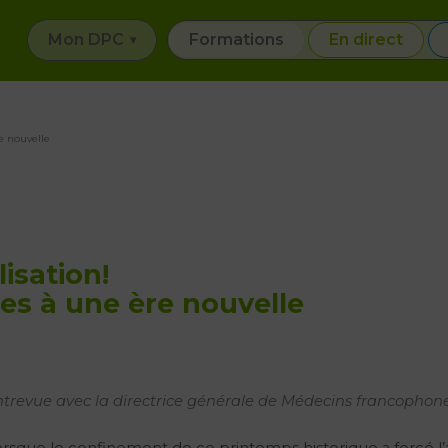
Mon DPC
Formations
En direct
re nouvelle
lisation!
es à une ère nouvelle
trevue avec la directrice générale de Médecins francopho
rsque le confinement de ce printemps historique a forcé l’a