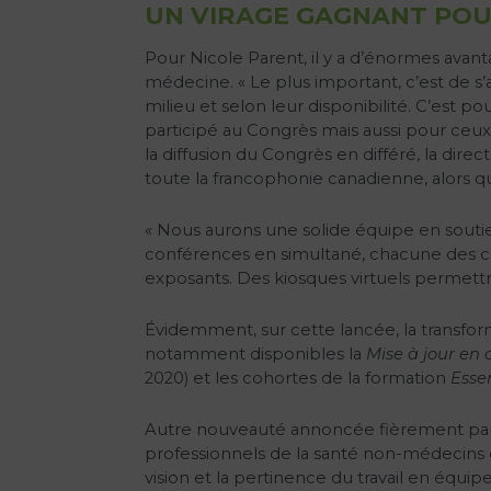
UN VIRAGE GAGNANT POU
Pour Nicole Parent, il y a d’énormes avan
médecine. « Le plus important, c’est de s’
milieu et selon leur disponibilité. C’est 
participé au Congrès mais aussi pour ceux qu
la diffusion du Congrès en différé, la di
toute la francophonie canadienne, alors que
« Nous aurons une solide équipe en soutie
conférences en simultané, chacune des co
exposants. Des kiosques virtuels permettro
Évidemment, sur cette lancée, la transfo
notamment disponibles la
Mise à jour en
2020) et les cohortes de la formation
Esse
Autre nouveauté annoncée fièrement par la
professionnels de la santé non-médecins et
vision et la pertinence du travail en équ