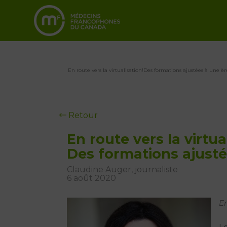
En route vers la virtualisation!Des formations ajustées à une è
Retour
En route vers la virtua
Des formations ajusté
Claudine Auger, journaliste
6 août 2020
En
Lo