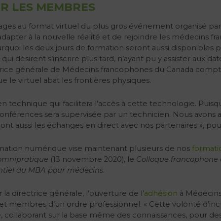
R LES MEMBRES
tages au format virtuel du plus gros événement organisé par 
adapter à la nouvelle réalité et de rejoindre les médecins fr
pourquoi les deux jours de formation seront aussi disponibles
i désirent s’inscrire plus tard, n’ayant pu y assister aux date
rectrice générale de Médecins francophones du Canada compte 
 le virtuel abat les frontières physiques.
n technique qui facilitera l’accès à cette technologie. Pui
nférences sera supervisée par un technicien. Nous avons a
nt aussi les échanges en direct avec nos partenaires », pou
rmation numérique vise maintenant plusieurs de nos
formati
 omnipratique
(13 novembre 2020), le
Colloque francophone
ntiel du MBA pour médecins
.
 directrice générale, l’ouverture de l’
adhésion
à Médecins
 membres d’un ordre professionnel. « Cette volonté d’inclur
ipe, collaborant sur la base même des connaissances, pour de