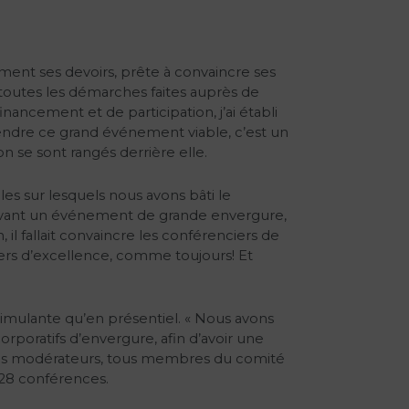
ent ses devoirs, prête à convaincre ses
c toutes les démarches faites auprès de
ancement et de participation, j’ai établi
e rendre ce grand événement viable, c’est un
on se sont rangés derrière elle.
les sur lesquels nous avons bâti le
r, devant un événement de grande envergure,
l fallait convaincre les conférenciers de
ers d’excellence, comme toujours! Et
stimulante qu’en présentiel. « Nous avons
rporatifs d’envergure, afin d’avoir une
t les modérateurs, tous membres du comité
 28 conférences.