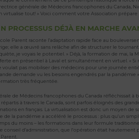
rectrice générale de Médecins francophones du Canada, Nicole
 virtualise tout! » Voici comment votre Association prépare l
N PROCESSUS DÉJÀ EN MARCHE AVA
cole Parent raconte l’adaptation rapide face au bouleverseme
rige; elle a œuvré sans relâche afin de structurer le tournant d
quiète, je voyais le potentiel. » Déjà, la formation de mai, la
ferte en présentiel à Laval et simultanément en virtuel. « Si
 voulait pas mobiliser des médecins pour une journée entièr
ande demande vu les besoins engendrés par la pandémie », p
formation très fréquentée.
rale de Médecins francophones du Canada réfléchissait à bonif
répartis à travers le Canada, sont parfois éloignés des gran
ations en français. La virtualisation est donc un moyen de s
 de la pandémie a accéléré le processus : plus qu’un simple a
ps du moins – les formations dans leur formule traditionnelle
e conseil d’administration, que l’opération était hautement pe
 Parent.