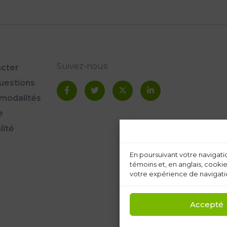
Suivez-nous:
cter
questions
modalités
e
lité
En poursuivant votre navigatio
témoins et, en anglais, cookie
votre expérience de navigatio
Accepté