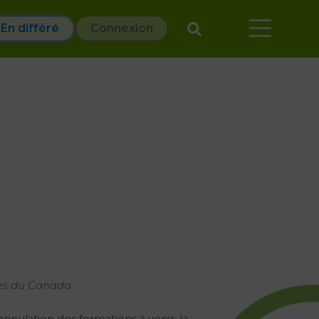
En différé
Connexion
nes du Canada
nnulation des formations à venir, la