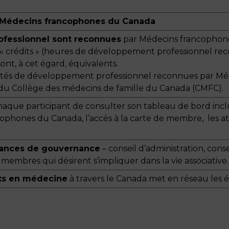
de Médecins francophones du Canada
ofessionnel sont reconnues
par Médecins francophone
 crédits » (heures de développement professionnel reco
ont, à cet égard, équivalents.
ctivités de développement professionnel reconnues par 
 du Collège des médecins de famille du Canada (CMFC).
que participant de consulter son tableau de bord incluan
ophones du Canada, l’accès à la carte de membre, les att
stances de gouvernance
– conseil d’administration, conse
es membres qui désirent s’impliquer dans la vie associative.
nts en médecine
à travers le Canada met en réseau les é