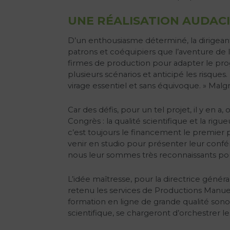
UNE RÉALISATION AUDAC
D’un enthousiasme déterminé, la dirigean
patrons et coéquipiers que l’aventure de l
firmes de production pour adapter le prog
plusieurs scénarios et anticipé les risques
virage essentiel et sans équivoque. » Malgré
Car des défis, pour un tel projet, il y en
Congrès : la qualité scientifique et la ri
c’est toujours le financement le premier p
venir en studio pour présenter leur conf
nous leur sommes très reconnaissants pour 
L’idée maîtresse, pour la directrice généra
retenu les services de Productions Manuel
formation en ligne de grande qualité son
scientifique, se chargeront d’orchestrer 