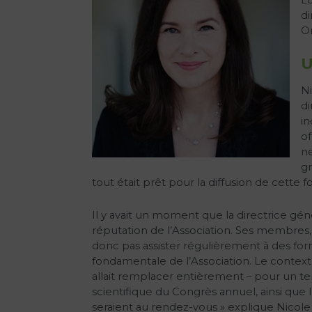
di
On
U
Ni
di
in
of
ne
gr
tout était prêt pour la diffusion de cette 
Il y avait un moment que la directrice géné
réputation de l’Association. Ses membres, 
donc pas assister régulièrement à des form
fondamentale de l’Association. Le contexte
allait remplacer entièrement – pour un tem
scientifique du Congrès annuel, ainsi que l
seraient au rendez-vous » explique Nicole