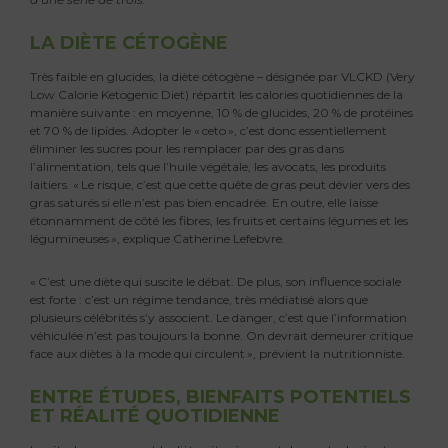
LA DIÈTE CÉTOGÈNE
Très faible en glucides, la diète cétogène – désignée par VLCKD (Very
Low Calorie Ketogenic Diet) répartit les calories quotidiennes de la
manière suivante : en moyenne, 10 % de glucides, 20 % de protéines
et 70 % de lipides. Adopter le « ceto », c’est donc essentiellement
éliminer les sucres pour les remplacer par des gras dans
l’alimentation, tels que l’huile végétale, les avocats, les produits
laitiers. « Le risque, c’est que cette quête de gras peut dévier vers des
gras saturés si elle n’est pas bien encadrée. En outre, elle laisse
étonnamment de côté les fibres, les fruits et certains légumes et les
légumineuses », explique Catherine Lefebvre.
« C’est une diète qui suscite le débat. De plus, son influence sociale
est forte : c’est un régime tendance, très médiatisé alors que
plusieurs célébrités s’y associent. Le danger, c’est que l’information
véhiculée n’est pas toujours la bonne. On devrait demeurer critique
face aux diètes à la mode qui circulent », prévient la nutritionniste.
ENTRE ÉTUDES, BIENFAITS POTENTIELS
ET RÉALITÉ QUOTIDIENNE