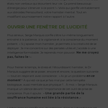
états non verbaux qui écourtent leur vie. Ça prend beaucoup
d’énergie pour s’énerver à ce point ! » Voilà qui gonfle véritablement
aux stéroïdes Pensouillard, votre hamster mental. Tout en
modifiant sournoisement notre rapport à l’autre.
OUVRIR UNE FENÊTRE DE LUCIDITÉ
Plus sérieux, Serge Marquis confie s’être lui-même longuement
entraîné à la patience, à la vigilance et à la conscience du moment
présent. « Si j’apaise mon hamster, je permets à la créativité de se
déployer. Je me concentre sur des pensées utiles et j’accède à une
intelligence formidable. Je reprends mon pouvoir.
Ne me croyez
pas, faites-le
! »
Pour freiner le temps, le stress et l’étourdissant hamster, le Dr
Marquis suggère de se poser, encore et encore, la question suivante
— tout en respirant avec conscience : « Ai-je un problème
en ce
moment
? À qui est-ce que je fais mal par cette tempête
biologique, aussi mentale que physique ?… À moi. » Serge Marquis
marque un silence devant l’importance de cet outil de prise de
conscience. Puis il ajoute : «
Une grande partie de la
souffrance humaine est liée à la résistance.
»
Lâcher prise ne signifie pas abandonner. Alors qu’abandonner est