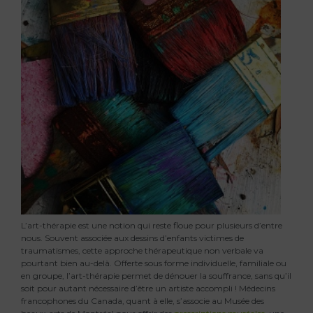
L’art-thérapie est une notion qui reste floue pour plusieurs d’entre
nous. Souvent associée aux dessins d’enfants victimes de
traumatismes, cette approche thérapeutique non verbale va
pourtant bien au-delà. Offerte sous forme individuelle, familiale ou
en groupe, l’art-thérapie permet de dénouer la souffrance, sans qu’il
soit pour autant nécessaire d’être un artiste accompli ! Médecins
francophones du Canada, quant à elle, s’associe au Musée des