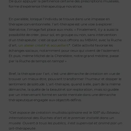
De quoi appuyer la pertinence certaine des prescriptions muséales,
forme d’expérience thérapeutique novatrice.
En parallèle, lorsque l’individu se trouve dans une impasse en
thérapie conventionnelle, l’art-thérapie est une voie à explorer :
libératrice, l’image fait place aux mots. « Finalement, il y a aussi la
possibilité de créer, pour soi, en groupe ou non, sans intervention
d’un thérapeute : c’est ce que nous offrons au MBAM, avec la Ruche
d’art,
un atelier créatif et accueillant
*. Cette activité favorise les
échanges sociaux, notamment pour ceux qui vivent de l’isolement.
Et puis, même Michel de la Chenelière, notre grand mécène, passe
par la Ruche de temps en temps! »
Bref, la thérapie par l’art, c’est une démarche de création en vue de
trouver un mieux-être, pouvant transformer l’humeur et dissiper le
sentiment de solitude. L’art-thérapie, quand à elle, part de la même
démarche, la quête de la beauté et son exploration, mais ici guidée
par un intervenant formé en santé mentale dans une démarche
thérapeutique engagée aux objectifs définis.
e
*Cet espace de création multidisciplinaire est le 105
du Réseau
international des Ruches d’art et le premier installé dans un
musée. Ouvert à tous les publics, il est supervisé et animé par un
art-thérapeute.