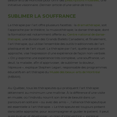
beaux-arts de Montréal pour offrir des
prescriptions muséales
, une
initiative visionnaire.
Dernier article d’une série de trois.
SUBLIMER LA SOUFFRANCE
La thérapie par l’art offre plusieurs facettes : la
dramathérapie
, soit
l’approche par le théâtre; la musicothérapie; la danse-thérapie, dont
la formation est notamment offerte au
Centre national de danse-
thérapie
, une division des Grands Ballets Canadiens; et finalement,
l’art thérapie, qui utilise l’ensemble des outils traditionnels de l’art
plastique et de l’art visuel. La thérapie par l’art, quelle que soit son
approche, vise l’expression d’une expérience de façon non-verbale.
« On y exprime une expérience très complexe, une souffrance, un
deuil, la maladie, afin d’apprivoiser, de sublimer la douleur,
l’épreuve », explique Stephen Legari, responsable des programmes
éducatifs en art thérapie du
Musée des beaux-arts de Montréal
(MBAM).
Au Québec, tous les thérapeutes qui pratiquent l’art thérapie
détiennent au minimum une maîtrise. À la différence d’une visite
en musée, où l’individu nourrit son âme de beauté dans un
parcours en solitaire – ou avec des amis – , l’alliance thérapeutique
est essentielle à l’art thérapie. « Le thérapeute est toujours présent
dans cette approche, pour accompagner et guider le patient. Il peut
aussi évaluer et développer un plan d’intervention », explique