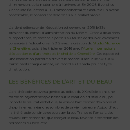
d’immersion, de la maternelle à l’université. En 2006, il vend les
Chenelière Éducation à TC Transcontinental et s’assure d’un avenir
confortable, se consacrant désormais à la philanthropie.
L’ardent défenseur de l’éducation est devenu en 2019 le 33e
président du conseil d’administration du MBAM. Grâce à deux dons
d’importance, ce mécène a permis au Musée de doubler les espaces
consacrés à l’éducation en 2012 avec la création du
Studio Michel de
la Chenelière
, puis, à les tripler en 2016 avec l’
Atelier international
d’éducation et d’art-thérapie Michel de la Chenelière
. Cet espace est
une inspiration partout à travers le monde. Il accueille 300 000
participants chaque année, un record au Canada pour ce type
d’institution.
LES BÉNÉFICES DE L’ART ET DU BEAU
L’art-thérapie trouve sa genèse au début du XXe siècle, dans une
forme de psychothérapie basée sur la création artistique où, peu
importe le résultat esthétique, la voie de l’art permet d’explorer et
d’exprimer les méandres sombres de sa vie intérieure. Aujourd’hui,
l’art-thérapie continue de soulager la souffrance et l’on sait, des
études l’ont démontré, que côtoyer le beau favorise la sécrétion des
hormones du bien-être.