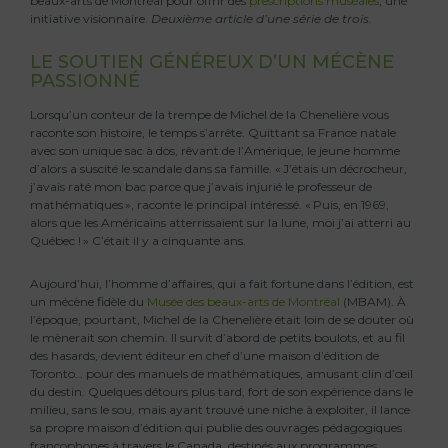
beaux-arts de Montréal pour offrir des
prescriptions muséales
, une
initiative visionnaire.
Deuxième article d’une série de trois.
LE SOUTIEN GÉNÉREUX D’UN MÉCÈNE
PASSIONNÉ
Lorsqu’un conteur de la trempe de Michel de la Chenelière vous
raconte son histoire, le temps s’arrête. Quittant sa France natale
avec son unique sac à dos, rêvant de l’Amérique, le jeune homme
d’alors a suscité le scandale dans sa famille. « J’étais un décrocheur,
j’avais raté mon bac parce que j’avais injurié le professeur de
mathématiques », raconte le principal intéressé. « Puis, en 1969,
alors que les Américains atterrissaient sur la lune, moi j’ai atterri au
Québec ! » C’était il y a cinquante ans.
Aujourd’hui, l’homme d’affaires, qui a fait fortune dans l’édition, est
un mécène fidèle du
Musée des beaux-arts de Montréal
(MBAM). À
l’époque, pourtant, Michel de la Chenelière était loin de se douter où
le mènerait son chemin. Il survit d’abord de petits boulots, et au fil
des hasards, devient éditeur en chef d’une maison d’édition de
Toronto… pour des manuels de mathématiques, amusant clin d’œil
du destin. Quelques détours plus tard, fort de son expérience dans le
milieu, sans le sou, mais ayant trouvé une niche à exploiter, il lance
sa propre maison d’édition qui publie des ouvrages pédagogiques
francophones à travers le Canada, destinés aux programmes