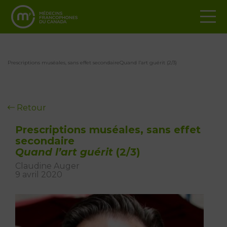
Prescriptions muséales, sans effet secondaireQuand l’art guérit (2/3)
Retour
Prescriptions muséales, sans effet
secondaire
Quand l’art guérit
(2/3)
Claudine Auger
9 avril 2020