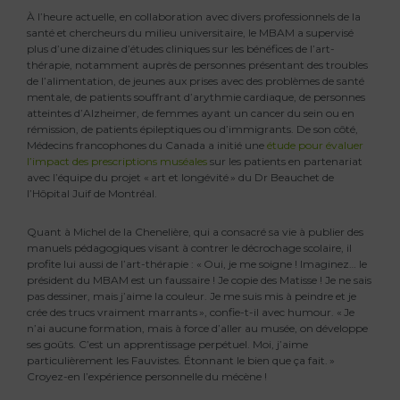
À l’heure actuelle, en collaboration avec divers professionnels de la
santé et chercheurs du milieu universitaire, le MBAM a supervisé
plus d’une dizaine d’études cliniques sur les bénéfices de l’art-
thérapie, notamment auprès de personnes présentant des troubles
de l’alimentation, de jeunes aux prises avec des problèmes de santé
mentale, de patients souffrant d’arythmie cardiaque, de personnes
atteintes d’Alzheimer, de femmes ayant un cancer du sein ou en
rémission, de patients épileptiques ou d’immigrants. De son côté,
Médecins francophones du Canada a initié une
étude pour évaluer
l’impact des prescriptions muséales
sur les patients en partenariat
avec l’équipe du projet « art et longévité » du Dr Beauchet de
l’Hôpital Juif de Montréal.
Quant à Michel de la Chenelière, qui a consacré sa vie à publier des
manuels pédagogiques visant à contrer le décrochage scolaire, il
profite lui aussi de l’art-thérapie : « Oui, je me soigne ! Imaginez… le
président du MBAM est un faussaire ! Je copie des Matisse ! Je ne sais
pas dessiner, mais j’aime la couleur. Je me suis mis à peindre et je
crée des trucs vraiment marrants », confie-t-il avec humour. « Je
n’ai aucune formation, mais à force d’aller au musée, on développe
ses goûts. C’est un apprentissage perpétuel. Moi, j’aime
particulièrement les Fauvistes. Étonnant le bien que ça fait. »
Croyez-en l’expérience personnelle du mécène !