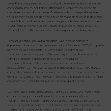
Lyne Pitre comprend au plus profond d’elle-même la situation des
communautés minoritaires, affirmant qu’être franco-ontarien,
c’est être porteur d’une cause. D’ailleurs, elle confie qu’elle se lève
tous les matins en décidant de parler en français et en salle de classe,
lorsqu’elle entend des échanges en anglais, elle s’exclame volontiers :
« Oui, nous aimons tous beaucoup Shakespeare, mais je veux du
Molière ! Il faut afficher notre fierté de s’exprimer en français. »
Femme d’action, on l’aura compris, Dre Pitre se consacre
également à sa pratique dans une clinique fondée en 2011, Équipe de
santé familiale académique. Cette clinique permet aux
francophones de la région d’Ottawa n’ayant pas de médecin de
famille d’accéder à des soins offerts par une équipe
multidisciplinaire. Cette clinique « académique » et non
exclusivement universitaire, accueille des étudiants tant du niveau
collégial qu’universitaire et venant de divers horizons des professions
de la santé. Dans chacun de ces milieux où elle passe, Dre Lyne Pitre
en profite pour sensibiliser à sa cause ceux qu’elle croise.
Conférencière recherchée, enseignante appréciée, Dre Pitre a reçu
de nombreux prix pour la qualité de ses communications,
notamment le Prix de mérite pour l’enseignement à Montfort, le
Prix du Précepteur communautaire de l’année du département de
médecine familiale de l’Université d’Ottawa (1997), le Prix en