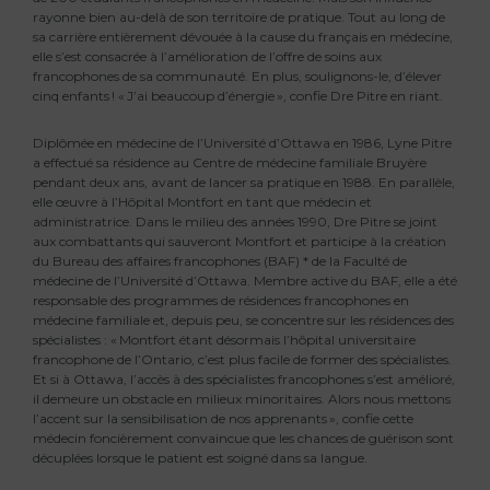
rayonne bien au-delà de son territoire de pratique. Tout au long de
sa carrière entièrement dévouée à la cause du français en médecine,
elle s’est consacrée à l’amélioration de l’offre de soins aux
francophones de sa communauté. En plus, soulignons-le, d’élever
cinq enfants ! « J’ai beaucoup d’énergie », confie Dre Pitre en riant.
Diplômée en médecine de l’Université d’Ottawa en 1986, Lyne Pitre
a effectué sa résidence au Centre de médecine familiale Bruyère
pendant deux ans, avant de lancer sa pratique en 1988. En parallèle,
elle œuvre à l’Hôpital Montfort en tant que médecin et
administratrice. Dans le milieu des années 1990, Dre Pitre se joint
aux combattants qui sauveront Montfort et participe à la création
du Bureau des affaires francophones (BAF) * de la Faculté de
médecine de l’Université d’Ottawa. Membre active du BAF, elle a été
responsable des programmes de résidences francophones en
médecine familiale et, depuis peu, se concentre sur les résidences des
spécialistes : « Montfort étant désormais l’hôpital universitaire
francophone de l’Ontario, c’est plus facile de former des spécialistes.
Et si à Ottawa, l’accès à des spécialistes francophones s’est amélioré,
il demeure un obstacle en milieux minoritaires. Alors nous mettons
l’accent sur la sensibilisation de nos apprenants », confie cette
médecin foncièrement convaincue que les chances de guérison sont
décuplées lorsque le patient est soigné dans sa langue.