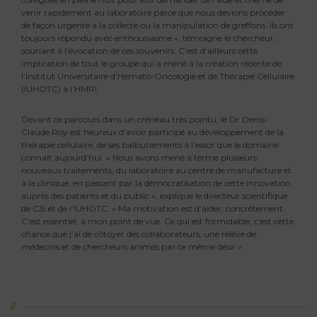
venir rapidement au laboratoire parce que nous devions procéder
de façon urgente à la collecte ou la manipulation de greffons. Ils ont
toujours répondu avec enthousiasme », témoigne le chercheur,
souriant à l’évocation de ces souvenirs. C’est d’ailleurs cette
implication de tout le groupe qui a mené à la création récente de
l’Institut Universitaire d’Hémato-Oncologie et de Thérapie Cellulaire
(IUHOTC) à l’HMR!
Devant ce parcours dans un créneau très pointu, le Dr Denis-
Claude Roy est heureux d’avoir participé au développement de la
thérapie cellulaire, de ses balbutiements à l’essor que le domaine
connaît aujourd’hui. « Nous avons mené à terme plusieurs
nouveaux traitements, du laboratoire au centre de manufacture et
à la clinique, en passant par la démocratisation de cette innovation
auprès des patients et du public », explique le directeur scientifique
de C3i et de l’IUHOTC. « Ma motivation est d’aider, concrètement.
C’est essentiel, à mon point de vue. Ce qui est formidable, c’est cette
chance que j’ai de côtoyer des collaborateurs, une relève de
médecins et de chercheurs animés par ce même désir.»