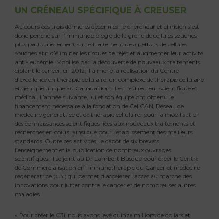
UN CRÉNEAU SPÉCIFIQUE À CREUSER
Au cours des trois dernières décennies, le chercheur et clinicien s’est
donc penché sur l’immunobiologie de la greffe de cellules souches,
plus particulièrement sur le traitement des greffons de cellules
souches afin d’éliminer les risques de rejet et augmenter leur activité
anti-leucémie. Mobilisé par la découverte de nouveaux traitements
ciblant le cancer, en 2012, il a mené la réalisation du Centre
d’excellence en thérapie cellulaire, un complexe de thérapie cellulaire
et génique unique au Canada dont il est le directeur scientifique et
médical. L’année suivante, lui et son équipe ont obtenu le
financement nécessaire à la fondation de CellCAN, Réseau de
médecine génératrice et de thérapie cellulaire, pour la mobilisation
des connaissances scientifiques liées aux nouveaux traitements et
recherches en cours, ainsi que pour l’établissement des meilleurs
standards. Outre ces activités, le dépôt de six brevets,
l’enseignement et la publication de nombreux ouvrages
scientifiques, il se joint au Dr Lambert Busque pour créer le Centre
de Commercialisation en Immunothérapie du Cancer et médecine
régénératrice (C3i) qui permet d’accélérer l’accès au marché des
innovations pour lutter contre le cancer et de nombreuses autres
maladies.
« Pour créer le C3i, nous avons levé quinze millions de dollars et