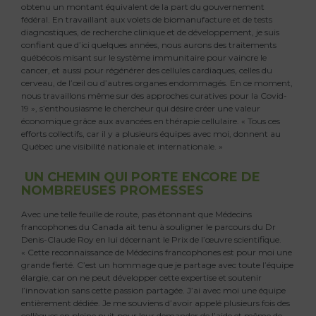
obtenu un montant équivalent de la part du gouvernement
fédéral. En travaillant aux volets de biomanufacture et de tests
diagnostiques, de recherche clinique et de développement, je suis
confiant que d’ici quelques années, nous aurons des traitements
québécois misant sur le système immunitaire pour vaincre le
cancer, et aussi pour régénérer des cellules cardiaques, celles du
cerveau, de l’œil ou d’autres organes endommagés. En ce moment,
nous travaillons même sur des approches curatives pour la Covid-
19 », s’enthousiasme le chercheur qui désire créer une valeur
économique grâce aux avancées en thérapie cellulaire. « Tous ces
efforts collectifs, car il y a plusieurs équipes avec moi, donnent au
Québec une visibilité nationale et internationale. »
UN CHEMIN QUI PORTE ENCORE DE
NOMBREUSES PROMESSES
Avec une telle feuille de route, pas étonnant que Médecins
francophones du Canada ait tenu à souligner le parcours du Dr
Denis-Claude Roy en lui décernant le Prix de l’œuvre scientifique.
« Cette reconnaissance de Médecins francophones est pour moi une
grande fierté. C’est un hommage que je partage avec toute l’équipe
élargie, car on ne peut développer cette expertise et soutenir
l’innovation sans cette passion partagée. J’ai avec moi une équipe
entièrement dédiée. Je me souviens d’avoir appelé plusieurs fois des
collègues en pleine nuit pour leur demander de l’aide et même de