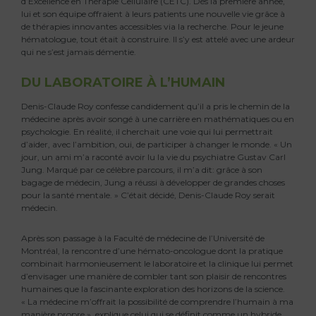
d’Excellence en Thérapie Cellulaire (CETC). Dès la première année,
lui et son équipe offraient à leurs patients une nouvelle vie grâce à
de thérapies innovantes accessibles via la recherche. Pour le jeune
hématologue, tout était à construire. Il s’y est attelé avec une ardeur
qui ne s’est jamais démentie.
DU LABORATOIRE À L’HUMAIN
Denis-Claude Roy confesse candidement qu’il a pris le chemin de la
médecine après avoir songé à une carrière en mathématiques ou en
psychologie. En réalité, il cherchait une voie qui lui permettrait
d’aider, avec l’ambition, oui, de participer à changer le monde. « Un
jour, un ami m’a raconté avoir lu la vie du psychiatre Gustav Carl
Jung. Marqué par ce célèbre parcours, il m’a dit: grâce à son
bagage de médecin, Jung a réussi à développer de grandes choses
pour la santé mentale. » C’était décidé, Denis-Claude Roy serait
médecin.
Après son passage à la Faculté de médecine de l’Université de
Montréal, la rencontre d’une hémato-oncologue dont la pratique
combinait harmonieusement le laboratoire et la clinique lui permet
d’envisager une manière de combler tant son plaisir de rencontres
humaines que la fascinante exploration des horizons de la science.
« La médecine m’offrait la possibilité de comprendre l’humain à ma
manière propre », explique celui qui se définit comme un hybride