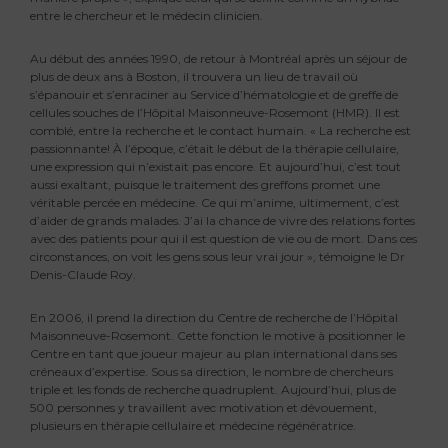
entre le chercheur et le médecin clinicien.
Au début des années 1990, de retour à Montréal après un séjour de
plus de deux ans à Boston, il trouvera un lieu de travail où
s’épanouir et s’enraciner au Service d’hématologie et de greffe de
cellules souches de l’Hôpital Maisonneuve-Rosemont (HMR). Il est
comblé, entre la recherche et le contact humain. « La recherche est
passionnante! À l’époque, c’était le début de la thérapie cellulaire,
une expression qui n’existait pas encore. Et aujourd’hui, c’est tout
aussi exaltant, puisque le traitement des greffons promet une
véritable percée en médecine. Ce qui m’anime, ultimement, c’est
d’aider de grands malades. J’ai la chance de vivre des relations fortes
avec des patients pour qui il est question de vie ou de mort. Dans ces
circonstances, on voit les gens sous leur vrai jour », témoigne le Dr
Denis-Claude Roy.
En 2006, il prend la direction du Centre de recherche de l’Hôpital
Maisonneuve-Rosemont. Cette fonction le motive à positionner le
Centre en tant que joueur majeur au plan international dans ses
créneaux d’expertise. Sous sa direction, le nombre de chercheurs
triple et les fonds de recherche quadruplent. Aujourd’hui, plus de
500 personnes y travaillent avec motivation et dévouement,
plusieurs en thérapie cellulaire et médecine régénératrice.