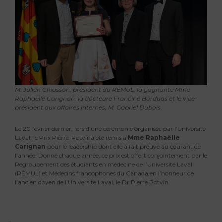
M. Julien Chiasson, président du RÉMUL, la gagnante Mme
Raphaëlle Carignan, la docteure Francine Borduas et le vice-
président aux affaires internes, M. Gabriel Dubois.
Le 20 février dernier, lors d’une cérémonie organisée par l’Université
Laval, le Prix Pierre-Potvina été remis à
Mme Raphaëlle
Carignan
pour le leadership dont elle a fait preuve au courant de
l’année. Donné chaque année, ce prix est offert conjointement par le
Regroupement des étudiants en médecine de l’Université Laval
(RÉMUL) et Médecins francophones du Canada,en l’honneur de
l’ancien doyen de l’Université Laval, le Dr Pierre Potvin.