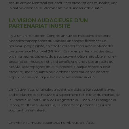
beaux-arts de Montréal pour offrir des prescriptions muséales, une
initiative visionnaire. Premier article d’une série de quatre.
LA VISION AUDACIEUSE D’UN
PARTENARIAT INUSITÉ
Il y a un an, lors de son Congrès annuel de médecine d’octobre,
Médecins francophones du Canada annonçait fièrement un
nouveau projet pilote, en étroite collaboration avec le Musée des
beaux-arts de Montréal (MBAM). Grâce au partenariat des deux
organismes, les patients du pays peuvent désormais obtenir une «
prescription muséale » et ainsi bénéficier d’une visite gratuite du
MBAM, accompagnés de leurs proches. Chaque médecin peut
prescrire une cinquantaine d’ordonnances par année de cette
approche thérapeutique sans effet secondaire aucun.
L’initiative, aussi originale qu’avant-gardiste, a été accueillie avec
enthousiasme et sa nouvelle a rapidement fait le tour du monde, de
la France aux États-Unis, de l’Angleterre au Liban, de l’Espagne au
Japon, de l’Italie à l’Australie, l’audace de ce partenariat inusité
suscitant un vif intérêt.
Une visite au musée apporte de nombreux bienfaits :