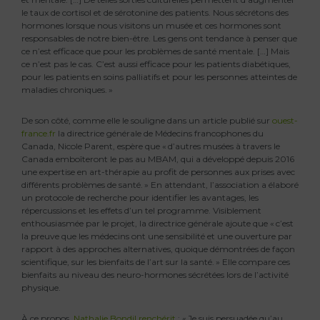
le taux de cortisol et de sérotonine des patients. Nous sécrétons des
hormones lorsque nous visitons un musée et ces hormones sont
responsables de notre bien-être. Les gens ont tendance à penser que
ce n’est efficace que pour les problèmes de santé mentale. […] Mais
ce n’est pas le cas. C’est aussi efficace pour les patients diabétiques,
pour les patients en soins palliatifs et pour les personnes atteintes de
maladies chroniques. »
De son côté, comme elle le souligne dans un article publié sur
ouest-
france.fr
la directrice générale de Médecins francophones du
Canada, Nicole Parent, espère que « d’autres musées à travers le
Canada emboîteront le pas au MBAM, qui a développé depuis 2016
une expertise en art-thérapie au profit de personnes aux prises avec
différents problèmes de santé. » En attendant, l’association a élaboré
un protocole de recherche pour identifier les avantages, les
répercussions et les effets d’un tel programme. Visiblement
enthousiasmée par le projet, la directrice générale ajoute que « c’est
la preuve que les médecins ont une sensibilité et une ouverture par
rapport à des approches alternatives, quoique démontrées de façon
scientifique, sur les bienfaits de l’art sur la santé. » Elle compare ces
bienfaits au niveau des neuro-hormones sécrétées lors de l’activité
physique.
À ce propos,
Nathalie Bondil renchérit
: « Je suis persuadée qu’au