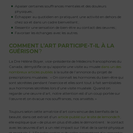
Apaiser certaines souffrances mentales et des douleurs
physiques ;
Échapper au quotidien en pratiquant une activité en dehors de
chez soi et dans un cadre bienveillant ;
Ressentir une sensation de bien-être au contact des œuvres ;
Favoriser les échanges avec les autres.
COMMENT L’ART PARTICIPE-T-IL À LA
GUÉRISON
?
La Dre Hélène Boyer, vice-présidente de Médecins francophones du
Canada, démystifie ce qu’apporte une visite au musée
dans un des
nombreux articles publiés
à la suite de l’annonce du projet de
prescriptions muséales : « On connaît les hormones du bien-être qui
sont sécrétées pendant l’exercice et elles sont tout à fait semblables
aux hormones sécrétées lors d’une visite muséale. Quand on
regarde une œuvre d’art, notre attention est d’un coup portée sur
l’œuvre et on évacue nos souffrances, nos anxiétés. »
Toujours selon cette amatrice d’art convaincue des bienfaits de la
beauté, dans cet extrait d’un
article publié sur le site de lemonde.fr
,
elle explique que « de plus en plus d’études le démontrent : le contact
avec les œuvres d’art a un réel impact sur l’état de la santé physique
et mentale. […] De telles sorties culturelles permettent d’augmenter