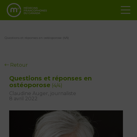
Questions et réponses en ostéoporose (4/4)
Retour
Questions et réponses en
ostéoporose
(4/4)
Claudine Auger, journaliste
8 avril 2022