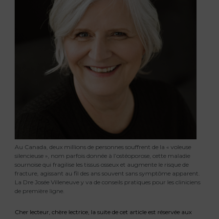
Au Canada, deux millions de personnes souffrent de la « voleuse
silencieuse », nom parfois donnée à l’ostéoporose, cette maladie
sournoise qui fragilise les tissus osseux et augmente le risque de
fracture, agissant au fil des ans souvent sans symptôme apparent.
La Dre Josée Villeneuve y va de conseils pratiques pour les cliniciens
de première ligne.
Cher lecteur, chère lectrice, la suite de cet article est réservée aux