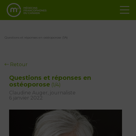
Questions et réponses en ostéoporose (1/4)
Retour
Questions et réponses en
ostéoporose
(1/4)
Claudine Auger, journaliste
6 janvier 2022