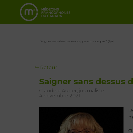
Saigner sans dessus dessous, panique ou pas? (4/4)
Retour
Saigner sans dessus d
Claudine Auger, journaliste
4 novembre 2021
De
m
Ch