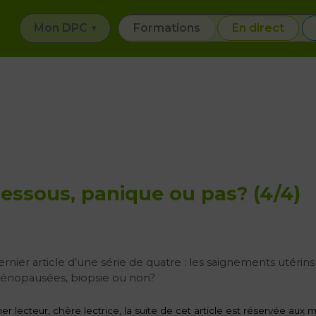
Mon DPC
Formations
En direct
essous, panique ou pas? (4/4)
rnier article d’une série de quatre : les saignements utér
énopausées, biopsie ou non?
er lecteur, chère lectrice, la suite de cet article est réservée au