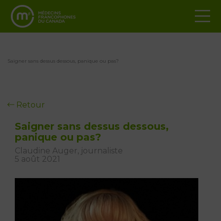
Saigner sans dessus dessous, panique ou pas?
Retour
Saigner sans dessus dessous,
panique ou pas?
Claudine Auger, journaliste
5 août 2021