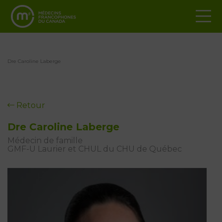
Dre Caroline Laberge
Retour
Dre Caroline Laberge
Médecin de famille
GMF-U Laurier et CHUL du CHU de Québec