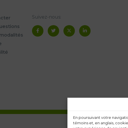
Suivez-nous:
cter
questions
modalités
e
lité
En poursuivant votre navigatio
témoins et, en anglais, cookie