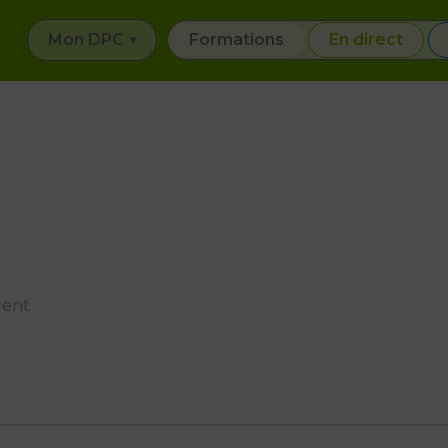
Mon DPC
Formations
En direct
rent