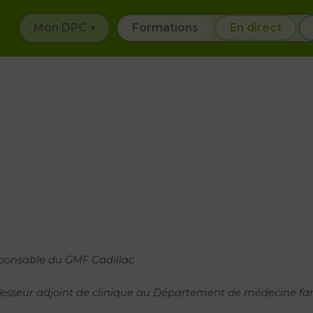
Mon DPC
Formations
En direct
ponsable du GMF Cadillac
esseur adjoint de clinique au Département de médecine fami