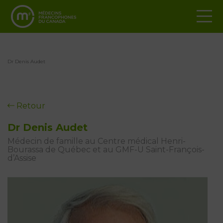
Dr Denis Audet
Retour
Dr Denis Audet
Médecin de famille au Centre médical Henri-
Bourassa de Québec et au GMF-U Saint-François-
d’Assise