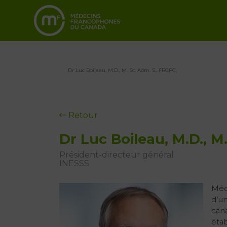
Dr Luc Boileau, M.D., M. Sc. Adm. S., FRCPC,
Retour
Dr Luc Boileau, M.D., M
Président-directeur général
INESSS
Méde
d’un
cana
étab