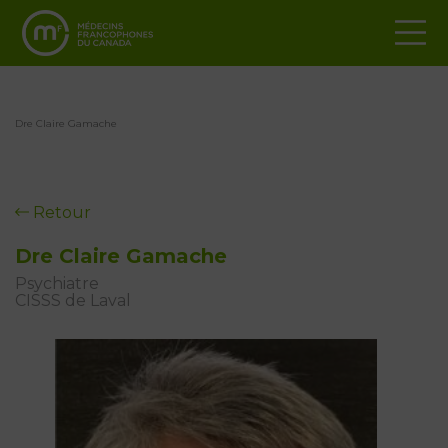
Dre Claire Gamache
Retour
Dre Claire Gamache
Psychiatre
CISSS de Laval