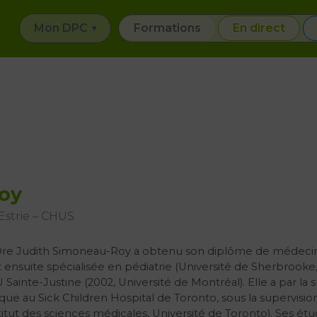
Mon DPC
Formations
En direct
oy
Estrie – CHUS
Dre Judith Simoneau-Roy a obtenu son diplôme de médecine 
t ensuite spécialisée en pédiatrie (Université de Sherbrook
Sainte-Justine (2002, Université de Montréal). Elle a par l
ique au Sick Children Hospital de Toronto, sous la supervis
titut des sciences médicales, Université de Toronto). Ses étu