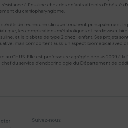
a résistance à l’insuline chez des enfants atteints d’obésité
itement du craniopharyngiome.
intérêts de recherche clinique touchent principalement la p
atrique, les complications métaboliques et cardiovasculaires
insuline, et le diabète de type 2 chez l’enfant. Ses projets 
luative, mais comportent aussi un aspect biomédical avec 
re au CHUS. Elle est professeure agrégée depuis 2009 à la 
 chef du service d’endocrinologie du Département de pédiatr
Suivez-nous:
cter