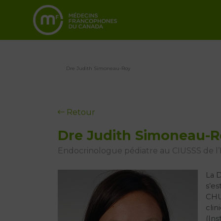
Dre Judith Simoneau-Roy
Retour
Dre Judith Simoneau-R
Endocrinologue pédiatre au CIUSSS de l’
La 
s’es
CHU 
clin
(Ins