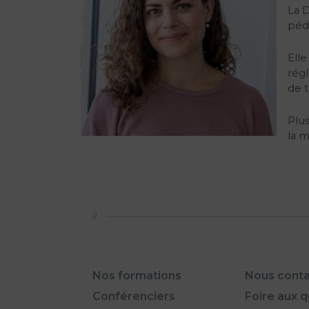
La D
pédi
Ell
régl
de t
Plus
la m
Nos formations
Nous conta
Conférenciers
Foire aux 