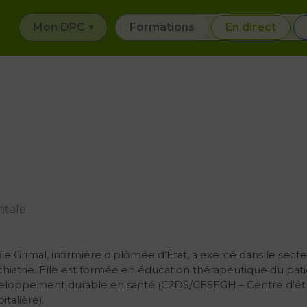
Mon DPC
Formations
En direct
ntale
ie Grimal, infirmière diplômée d’État, a exercé dans le sec
hiatrie. Elle est formée en éducation thérapeutique du pat
eloppement durable en santé (C2DS/CESEGH – Centre d’ét
italière).