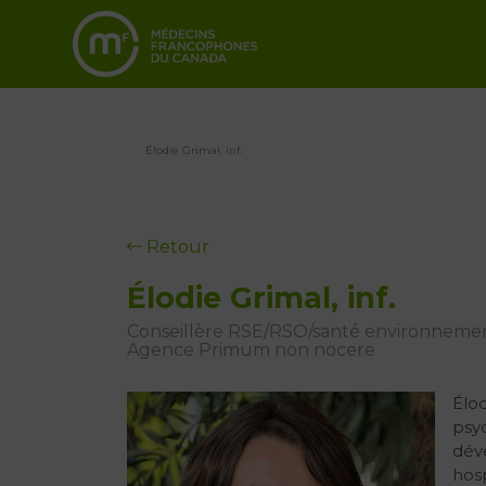
Élodie Grimal, inf.
Retour
Élodie Grimal, inf.
Conseillère RSE/RSO/santé environneme
Agence Primum non nocere
Élod
psyc
dév
hosp