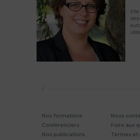
Ell
depu
aut
util
Nos formations
Nous conta
Conférenciers
Foire aux 
Nos publications
Termes et 