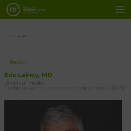
Éric Lainey, MD
Retour
Éric Lainey, MD
Directeur médical
Centre lausannois de médecine du sommeil (CLMS)