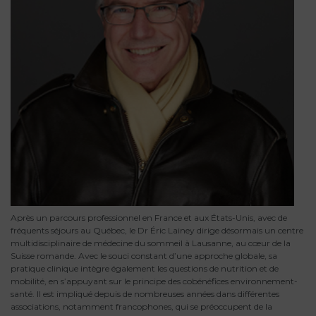
Après un parcours professionnel en France et aux États-Unis, avec de
fréquents séjours au Québec, le Dr Éric Lainey dirige désormais un centre
multidisciplinaire de médecine du sommeil à Lausanne, au cœur de la
Suisse romande. Avec le souci constant d’une approche globale, sa
pratique clinique intègre également les questions de nutrition et de
mobilité, en s’appuyant sur le principe des cobénéfices environnement-
santé. Il est impliqué depuis de nombreuses années dans différentes
associations, notamment francophones, qui se préoccupent de la