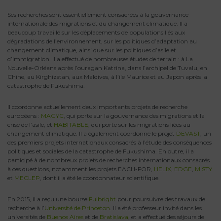
Ses recherches sont essentiellement consacrées à la gouvernance
internationale des migrations et du changement climatique. Il a
beaucoup travaillé sur les déplacements de populations liés aux
dégradations de l’environnement, sur les politiques d’adaptation au
changement climatique, ainsi que sur les politiques d’asile et
d’immigration. Il a effectué de nombreuses études de terrain : à La
Nouvelle-Orléans après l’ouragan Katrina, dans l’archipel de Tuvalu, en
Chine, au Kirghizstan, aux Maldives, à l’île Maurice et au Japon après la
catastrophe de Fukushima.
Il coordonne actuellement deux importants projets de recherche
européens :
MAGYC
, qui porte sur la gouvernance des migrations et la
crise de l’asile, et
HABITABLE
, qui porte sur les migrations liées au
changement climatique. Il a également coordonné le projet
DEVAST
, un
des premiers projets internationaux consacrés à l’étude des conséquences
politiques et sociales de la catastrophe de Fukushima. En outre, il a
participé à de nombreux projets de recherches internationaux consacrés
à ces questions, notamment les projets EACH-FOR,
HELIX
,
EDGE
,
MISTY
et
MECLEP
, dont il a été le coordonnateur scientifique.
En 2015, il a reçu une bourse
Fulbright
pour poursuivre des travaux de
recherche à l’
Université de Princeton
. Il a été professeur invité dans les
universités de
Buenos Aires
et de
Bratislava
, et a effectué des séjours de