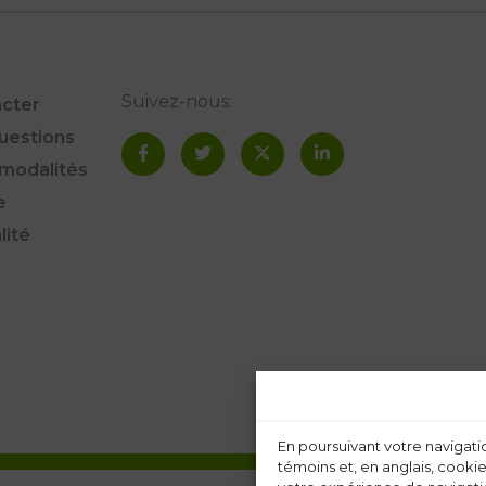
Suivez-nous:
cter
questions
modalités
e
lité
En poursuivant votre navigatio
témoins et, en anglais, cookie