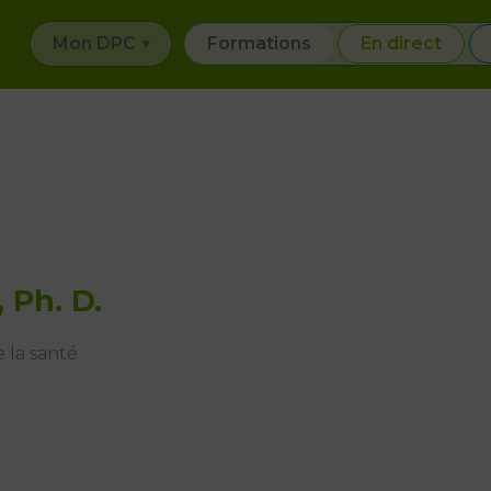
Mon DPC
Formations
En direct
 Ph. D.
 la santé