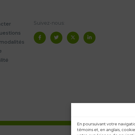
Suivez-nous:
cter
questions
modalités
e
lité
En poursuivant votre navigatio
témoins et, en anglais, cookie