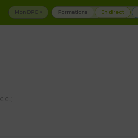
Mon DPC
Formations
En direct
(CICL)