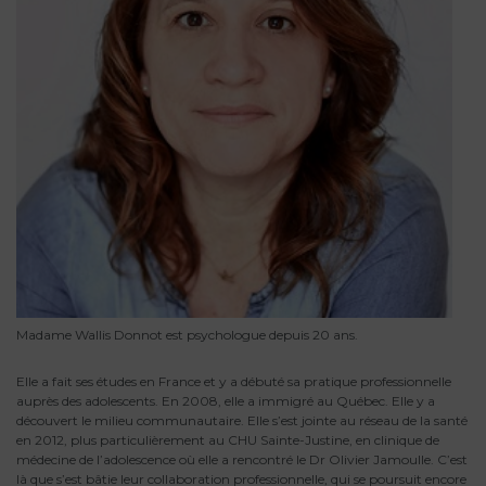
Madame Wallis Donnot est psychologue depuis 20 ans.
Elle a fait ses études en France et y a débuté sa pratique professionnelle
auprès des adolescents. En 2008, elle a immigré au Québec. Elle y a
découvert le milieu communautaire. Elle s’est jointe au réseau de la santé
en 2012, plus particulièrement au CHU Sainte-Justine, en clinique de
médecine de l’adolescence où elle a rencontré le Dr Olivier Jamoulle. C’est
là que s’est bâtie leur collaboration professionnelle, qui se poursuit encore