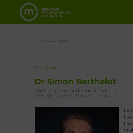
Dr Simon Berthelot
Retour
Dr Simon Berthelot
Spécialiste en médecine d’urgence
CHU de Québec-Université Laval
Le 
Lava
Lava
envi