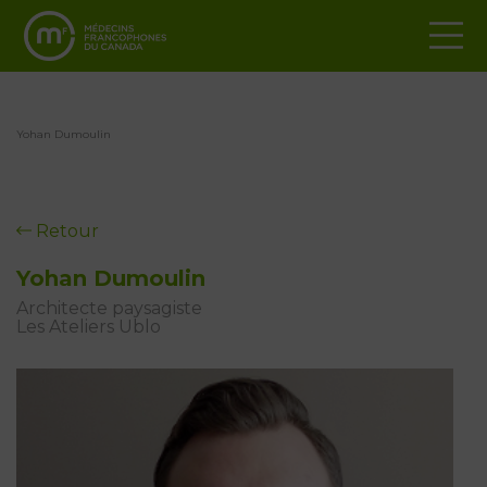
Yohan Dumoulin
Retour
Yohan Dumoulin
Architecte paysagiste
Les Ateliers Ublo