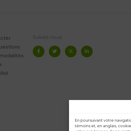
Suivez-nous:
cter
questions
modalités
e
lité
En poursuivant votre navigatio
témoins et, en anglais, cookie