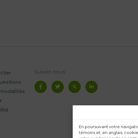
Suivez-nous:
cter
questions
modalités
e
lité
En poursuivant votre navigatio
témoins et, en anglais, cookie