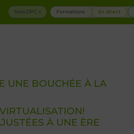
Mon DPC
Mon DPC
Formations
Formations
En direct
En direct
E UNE BOUCHÉE À LA
VIRTUALISATION!
JUSTÉES À UNE ÈRE