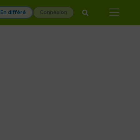
En différé
En différé
Connexion
Connexion