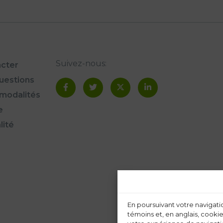
Suivez-nous:
cter
questions
modalités
e
lité
En poursuivant votre navigatio
témoins et, en anglais, cookie