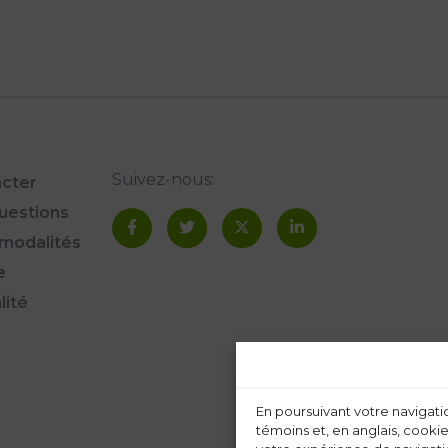
Suivez-nous:
cter
questions
modalités
e
lité
En poursuivant votre navigatio
témoins et, en anglais, cookie