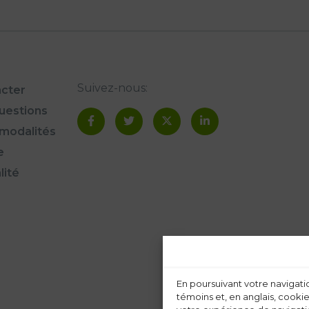
Suivez-nous:
cter
questions
modalités
e
lité
En poursuivant votre navigatio
témoins et, en anglais, cookie