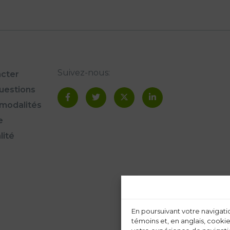
Suivez-nous:
cter
questions
modalités
e
lité
En poursuivant votre navigatio
témoins et, en anglais, cookie