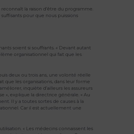
de reconnaît la raison d’être du programme.
 suffisants pour que nous puissions
s soient si souffrants. « Devant autant
blème organisationnel qui fait que les
uis deux ou trois ans, une volonté réelle
it que les organisations, dans leur forme
améliorer, inquiète d’ailleurs les assureurs
», explique la directrice générale. « Au
. Il y a toutes sortes de causes à la
sationnel. Car il est actuellement une
tilisation. « Les médecins connaissent les