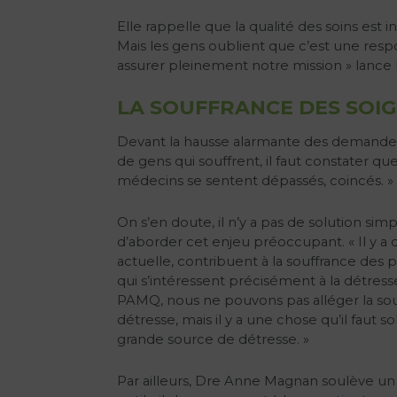
Elle rappelle que la qualité des soins est
Mais les gens oublient que c’est une resp
assurer pleinement notre mission » lanc
LA SOUFFRANCE DES SOI
Devant la hausse alarmante des demandes 
de gens qui souffrent, il faut constater qu
médecins se sentent dépassés, coincés. »
On s’en doute, il n’y a pas de solution s
d’aborder cet enjeu préoccupant. « Il y a 
actuelle, contribuent à la souffrance des pr
qui s’intéressent précisément à la détres
PAMQ, nous ne pouvons pas alléger la souf
détresse, mais il y a une chose qu’il faut 
grande source de détresse. »
Par ailleurs, Dre Anne Magnan soulève un a