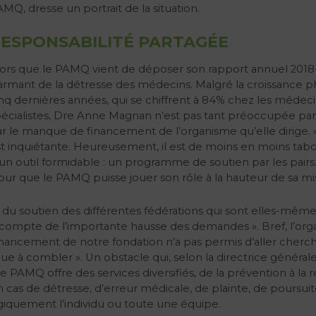
MQ, dresse un portrait de la situation.
ESPONSABILITÉ PARTAGÉE
ors que le PAMQ vient de déposer son rapport annuel 2018-2
larmant de la détresse des médecins. Malgré la croissanc
nq dernières années, qui se chiffrent à 84% chez les médeci
écialistes, Dre Anne Magnan n’est pas tant préoccupée par 
r le manque de financement de l’organisme qu’elle dirige.
t inquiétante. Heureusement, il est de moins en moins ta
til formidable : un programme de soutien par les pairs. » M
 pour que le PAMQ puisse jouer son rôle à la hauteur de sa mi
du soutien des différentes fédérations qui sont elles-mêm
 compte de l’importante hausse des demandes ». Bref, l’org
ancement de notre fondation n’a pas permis d’aller cherche
e à combler ». Un obstacle qui, selon la directrice général
 PAMQ offre des services diversifiés, de la prévention à l
n cas de détresse, d’erreur médicale, de plainte, de poursuit
ogiquement l’individu ou toute une équipe.