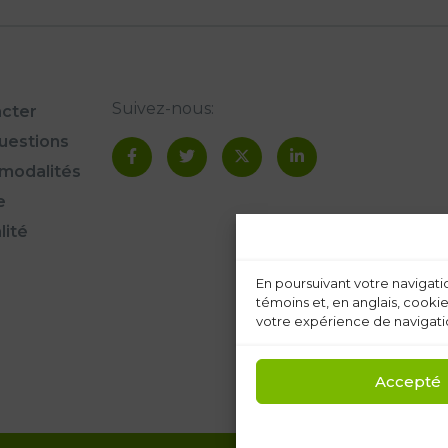
Suivez-nous:
cter
questions
modalités
e
lité
En poursuivant votre navigatio
témoins et, en anglais, cookie
votre expérience de navigatio
Accepté