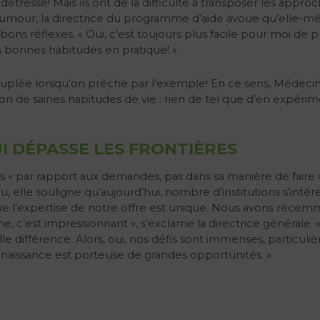
 en détresse! Mais ils ont de la difficulté à transposer les 
et humour, la directrice du programme d’aide avoue qu’elle-
bons réflexes. « Oui, c’est toujours plus facile pour moi de pri
s bonnes habitudes en pratique! »
décuplée lorsqu’on prêche par l’exemple! En ce sens, Médec
tion de saines habitudes de vie : rien de tel que d’en expérim
I DÉPASSE LES FRONTIÈRES
s « par rapport aux demandes, pas dans sa manière de faire
 elle souligne qu’aujourd’hui, nombre d’institutions s’intére
ue l’expertise de notre offre est unique. Nous avons récemm
 c’est impressionnant », s’exclame la directrice générale. 
le différence. Alors, oui, nos défis sont immenses, particu
nnaissance est porteuse de grandes opportunités. »