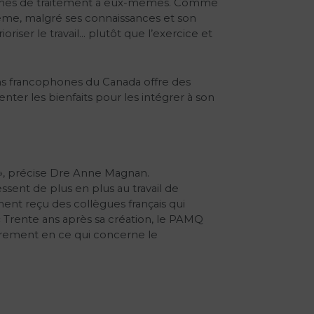
approches de traitement à eux-mêmes. Comme
même, malgré ses connaissances et son
oriser le travail… plutôt que l’exercice et
ins francophones du Canada offre des
enter les bienfaits pour les intégrer à son
 », précise Dre Anne Magnan.
ssent de plus en plus au travail de
ent reçu des collègues français qui
« Trente ans après sa création, le PAMQ
lièrement en ce qui concerne le