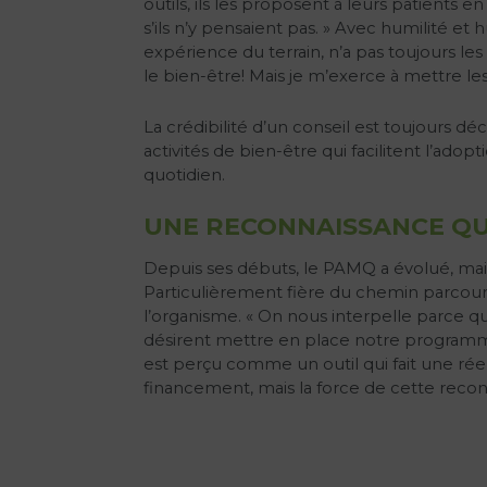
outils, ils les proposent à leurs patients
s’ils n’y pensaient pas. » Avec humilité 
expérience du terrain, n’a pas toujours les 
le bien-être! Mais je m’exerce à mettre le
La crédibilité d’un conseil est toujours 
activités de bien-être qui facilitent l’adop
quotidien.
UNE RECONNAISSANCE QU
Depuis ses débuts, le PAMQ a évolué, mai
Particulièrement fière du chemin parcouru,
l’organisme. « On nous interpelle parce q
désirent mettre en place notre programme,
est perçu comme un outil qui fait une réel
financement, mais la force de cette reco