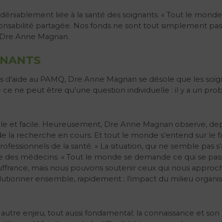
 indéniablement liée à la santé des soignants. « Tout le mon
onsabilité partagée. Nos fonds ne sont tout simplement pas
e Dre Anne Magnan.
GNANTS
d’aide au PAMQ, Dre Anne Magnan se désole que les soignant
e ce ne peut être qu’une question individuelle : il y a un pro
imple et facile. Heureusement, Dre Anne Magnan observe, dep
de la recherche en cours. Et tout le monde s’entend sur le fa
ofessionnels de la santé. » La situation, qui ne semble pas s’
se des médecins. « Tout le monde se demande ce qui se passe 
france, mais nous pouvons soutenir ceux qui nous approchent
solutionner ensemble, rapidement : l’impact du milieu organi
utre enjeu, tout aussi fondamental: la connaissance et son u