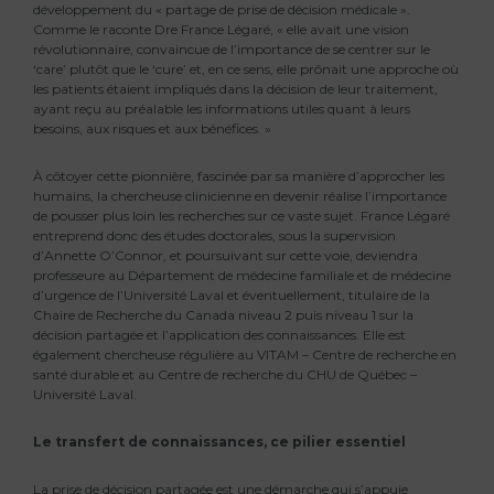
développement du « partage de prise de décision médicale ».
Comme le raconte Dre France Légaré, « elle avait une vision
révolutionnaire, convaincue de l’importance de se centrer sur le
‘care’ plutôt que le ‘cure’ et, en ce sens, elle prônait une approche où
les patients étaient impliqués dans la décision de leur traitement,
ayant reçu au préalable les informations utiles quant à leurs
besoins, aux risques et aux bénéfices. »
À côtoyer cette pionnière, fascinée par sa manière d’approcher les
humains, la chercheuse clinicienne en devenir réalise l’importance
de pousser plus loin les recherches sur ce vaste sujet. France Légaré
entreprend donc des études doctorales, sous la supervision
d’Annette O’Connor, et poursuivant sur cette voie, deviendra
professeure au Département de médecine familiale et de médecine
d’urgence de l’Université Laval et éventuellement, titulaire de la
Chaire de Recherche du Canada niveau 2 puis niveau 1 sur la
décision partagée et l’application des connaissances. Elle est
également chercheuse régulière au VITAM – Centre de recherche en
santé durable et au Centre de recherche du CHU de Québec –
Université Laval.
Le transfert de connaissances, ce pilier essentiel
La prise de décision partagée est une démarche qui s’appuie