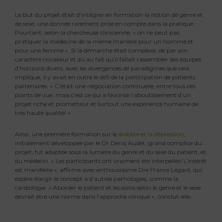
Le but du projet était d’intégrer en formation la notion de genre et
de sexe, une donnée rarement prise en compte dans la pratique.
Pourtant, selon la chercheuse clinicienne, « on ne peut pas
pratiquer la médecine de la même manière pour un homme et
pour une femme ». Si la démarche était complexe, de par son
caractère novateur et dû au fait qu’il fallait rassembler des équipes
d’horizons divers, avec les divergences de paradigmes que cela
implique, il y avait en outre le défi de la participation de patients
partenaires. « C’était une négociation continuelle, entre tous ces
points de vue, mais c’est ce qui a favorisé l’aboutissement d’un
projet riche et prometteur et surtout une expérience humaine de
très haute qualité! »
Ainsi, une première formation sur le
diabète et la dépression
,
initialement développée par le Dr Denis Audet, grand complice du
projet, fut adaptée sous la lumière du genre et du sexe du patient, et
du médecin. « Les participants ont vraiment été interpellés! L’intérêt
est manifeste », affirme avec enthousiasme Dre France Légaré, qui
espère élargir le concept à d’autres pathologies, comme la
cardiologie. « Aborder le patient et les soins selon le genre et le sexe
devrait être une norme dans l’approche clinique », conclut-elle.