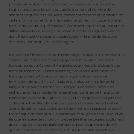
principalement sur le transfert de connaissances. « Aujourd’hui,
tout va très vite et les gens ont accès à un grand nombre de
données en quelques clics. Alors, comment recadrer et personnaliser
cette information et faire mieux saisir ce qui leur importe le plus en
termes de valeurs et préférences? Comment expliquer au patient les
différentes options, leurs gains potentiels et leurs risques? C’est ce
dont il est question lorsqu’on désire soutenir la prise de décisions
éclairées », soutient Dre France Légaré.
Motivée par l’importance de mener toujours plus loin cette vision, la
chercheuse clinicienne et son équipe se sont alliées à Médecins
francophones du Canada il y a quelques années afin d’obtenir des
fonds de recherche. « Nous avions déjà collaboré avec Médecins
francophones du Canada, qui est un grand fournisseur de
formations de qualité au Canada et qui plus est, un pilier de la
langue française en médecine au pays! Et comme l’institut de
recherche sur la santé des femmes et des hommes de l’Institut de
recherche en santé du Canada (IRSC) était en quête de projets très
ciblés sur le transfert de connaissances en lien avec les notions de
sexe et de genre, nous avons décidé de mettre en perspective cette
thématique en misant sur la particularité du genre et du sexe, et en
langue française de surcroît », précise Dre France Légaré, soulignant
qu’en anglais, le vocabulaire comporte beaucoup moins de défis
quant à la formulation épicène, soit une formulation inclusive.