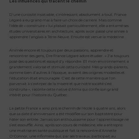
Les influences qui tracent le chemin
D’une curiosité insatiable, s’intéressant absolument à tout, France
Légaré a eu grand mal à faire un choix de carrière. Mais comme
l’idée de « construire » lui plaisait particulièrement, elle a entamé ses
études universitaires en architecture, après avoir passé une année à
apprendre l’anglais à Terre-Neuve. Ensuite est venue la médecine.
Animée encore et toujours par deux passions, apprendre et
rencontrer des gens, Dre France Légaré adore étudier. « J’ai toujours
posé des questions et essayé d’y répondre. Et mon environnement a
grandement valorisé et stimulé cette curiosité. Mes grands-parents,
comme bien d’autres à l’époque, avaient des origines modestes et
l’éducation était encouragée. C’est de cette manière que l’on
parvenait à s’extirper de la misère et que notre société s’est
construite », raconte cette native d’Alma qui confie son grand
intérêt pour l’histoire du Québec.
La petite France a ainsi pris le chemin de l’école à quatre ans, alors
que sa date d’anniversaire a été modifiée sur son baptistère pour
hâter son entrée. Jamais son enthousiasme pour l’apprentissage ne
s’est essoufflé. Ainsi, après son cours de médecine, elle a entrepris
une maîtrise en santé publique et fait la rencontre d’Annette
O’Connor, une infirmière qui, par ses travaux, participait au