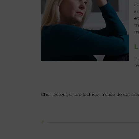
20
an
et
mé
mo
L
Po
ré
Cher lecteur, chère lectrice, la suite de cet a