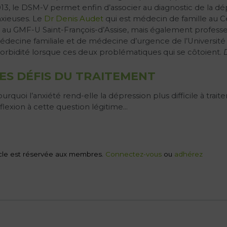
13, le DSM-V permet enfin d’associer au diagnostic de la dép
xieuses. Le
Dr Denis Audet
qui est médecin de famille au 
 au GMF-U Saint-François-d’Assise, mais également profes
decine familiale et de médecine d’urgence de l’Université Lav
rbidité lorsque ces deux problématiques qui se côtoient.
ES DÉFIS DU TRAITEMENT
urquoi l’anxiété rend-elle la dépression plus difficile à trai
flexion à cette question légitime…
rticle est réservée aux membres.
Connectez-vous
ou
adhérez