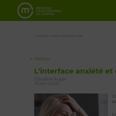
L’interface anxiété et dépression (2/2)
Retour
L’interface anxiété et
Claudine Auger
19 juin 2020
Ca
M
L’