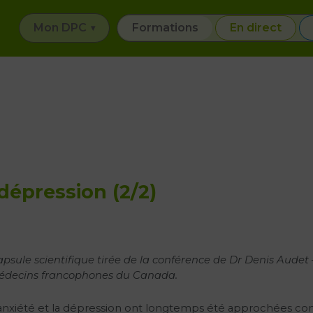
Mon DPC
Formations
En direct
 dépression (2/2)
psule scientifique tirée de la conférence de Dr Denis Audet
édecins francophones du Canada.
anxiété et la dépression ont longtemps été approchées co