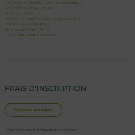
Dre Nathalie Caire Fon (comité organisateur)
Dre Chloé Courteau-Vézina
M. Arthur Déziel
Mme Sarah Machane (comité organisateur)
Dre Marie-Françoise Mégie
Mme Nicole Parent, Ph. D.
Dre Claudel Pétrin-Desrosiers
FRAIS D'INSCRIPTION
Devenir membre
Les prix ci-dessous n’incluent pas les taxes.