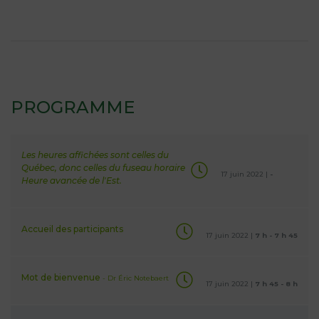
PROGRAMME
Les heures affichées sont celles du
Québec, donc celles du fuseau horaire
17 juin 2022 |
-
Heure avancée de l'Est.
Accueil des participants
17 juin 2022 |
7 h - 7 h 45
Mot de bienvenue
- Dr Éric Notebaert
17 juin 2022 |
7 h 45 - 8 h