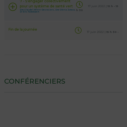
7 - S'engager collectivement
pour un système de santé vert
17 juin 2022 |
15 h - 15
Dre Claudel Pétrin-Desrosiers, Dre Olena Zotova,
h 30
Dr Éric Notebaert
Fin de la journée
17 juin 2022 |
15 h 30 -
CONFÉRENCIERS