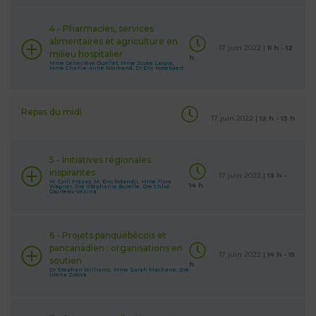
4 - Pharmacies, services
alimentaires et agriculture en
17 juin 2022 |
11 h - 12
milieu hospitalier
h
Mme Geneviève Ouellet, Mme Josée Lavoie,
Mme Charlie-Anne Normand, Dr Éric Notebaert
Repas du midi
17 juin 2022 |
12 h - 13 h
5 - Initiatives régionales
inspirantes
17 juin 2022 |
13 h -
M. Cyril Frazao, M. Éric Ndandji, Mme Flora
14 h
Wagner, Dre Stéphanie Burelle, Dre Chloé
Courteau-Vézina
6 - Projets panquébécois et
pancanadien : organisations en
17 juin 2022 |
14 h - 15
soutien
h
Dr Stephan Williams, Mme Sarah Machane, Dre
Olena Zotova