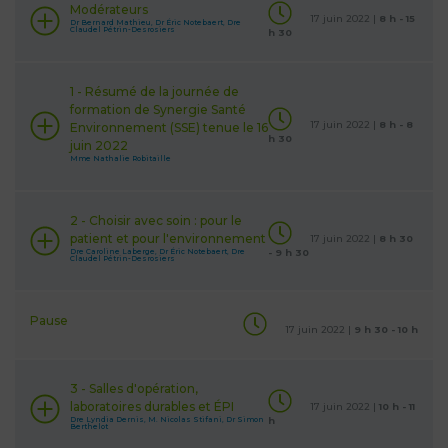
Modérateurs
17 juin 2022 |
8 h - 15
Dr Bernard Mathieu, Dr Éric Notebaert, Dre
Claudel Pétrin-Desrosiers
h 30
1 - Résumé de la journée de
formation de Synergie Santé
17 juin 2022 |
8 h - 8
Environnement (SSE) tenue le 16
h 30
juin 2022
Mme Nathalie Robitaille
2 - Choisir avec soin : pour le
patient et pour l'environnement
17 juin 2022 |
8 h 30
Dre Caroline Laberge, Dr Éric Notebaert, Dre
- 9 h 30
Claudel Pétrin-Desrosiers
Pause
17 juin 2022 |
9 h 30 - 10 h
3 - Salles d'opération,
laboratoires durables et ÉPI
17 juin 2022 |
10 h - 11
Dre Lyndia Dernis, M. Nicolas Stifani, Dr Simon
h
Berthelot