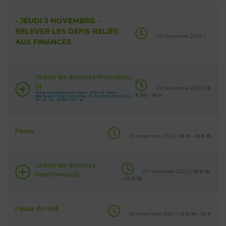
- JEUDI 3 NOVEMBRE -
RELEVER LES DÉFIS RELIÉS
03 novembre 2022 |
-
AUX FINANCES
Utiliser les données financières
(1)
03 novembre 2022 |
8
Mme Alexandra Constant, MSc, M. Dave
h 30 - 10 h
Bourgault, CPA, CMA MBA, M. Michel Vézina, M.
Sc., D. SC., FCPA, CA.TI e
Pause
03 novembre 2022 |
10 h - 10 h 15
Utiliser les données
03 novembre 2022 |
10 h 15
financières (2)
- 12 h 15
Pause du midi
03 novembre 2022 |
12 h 15 - 13 h