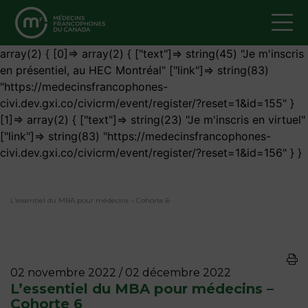
array(2) { [0]=> array(2) { ["text"]=> string(45) "Je m'inscris
en présentiel, au HEC Montréal" ["link"]=> string(83)
"https://medecinsfrancophones-
civi.dev.gxi.co/civicrm/event/register/?reset=1&id=155" }
[1]=> array(2) { ["text"]=> string(23) "Je m'inscris en virtuel"
["link"]=> string(83) "https://medecinsfrancophones-
civi.dev.gxi.co/civicrm/event/register/?reset=1&id=156" } }
L’essentiel du MBA pour médecins – Cohorte 6
02 novembre 2022 / 02 décembre 2022
L’essentiel du MBA pour médecins –
Cohorte 6