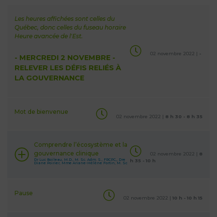
Les heures affichées sont celles du
Québec, donc celles du fuseau horaire
Heure avancée de l'Est.
02 novembre 2022 |
-
- MERCREDI 2 NOVEMBRE -
RELEVER LES DÉFIS RELIÉS À
LA GOUVERNANCE
Mot de bienvenue
02 novembre 2022 |
8 h 30 - 8 h 35
Comprendre l’écosystème et la
gouvernance clinique
02 novembre 2022 |
8
Dr Luc Boileau, M.D., M. Sc. Adm. S., FRCPC,, Dre
h 35 - 10 h
Diane Poirier, Mme Ariane-Hélène Fortin, M. Sc
Pause
02 novembre 2022 |
10 h - 10 h 15