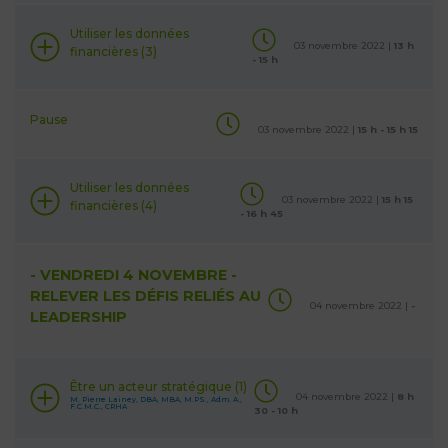
Utiliser les données
03 novembre 2022 |
13 h
financières (3)
- 15 h
Pause
03 novembre 2022 |
15 h - 15 h 15
Utiliser les données
03 novembre 2022 |
15 h 15
financières (4)
- 16 h 45
- VENDREDI 4 NOVEMBRE -
RELEVER LES DÉFIS RELIÉS AU
04 novembre 2022 |
-
LEADERSHIP
Être un acteur stratégique (1)
04 novembre 2022 |
8 h
M. Pierre Lainey, DBA, MBA, M.PS., Adm. A.,
F.C.M.C., CRHA
30 - 10 h